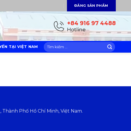
ĐĂNG SẢN PHẨM
+84 916 97 4488
Hotline
ẾN TẠI VIỆT NAM
Thành Phố Hồ Chí Minh, Việt Nam.