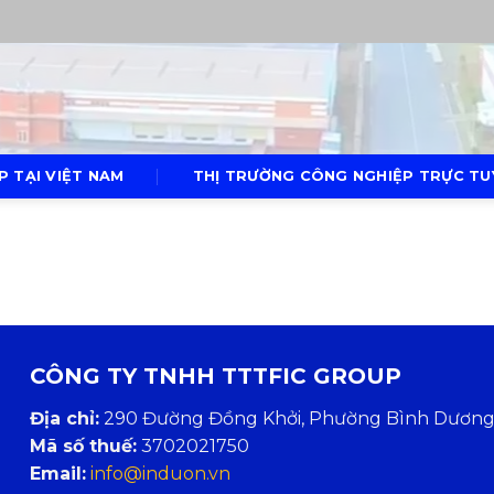
P TẠI VIỆT NAM
THỊ TRƯỜNG CÔNG NGHIỆP TRỰC TUY
CÔNG TY TNHH TTTFIC GROUP
Địa chỉ:
290 Đường Đồng Khởi, Phường Bình Dương, 
Mã số thuế:
3702021750
Email:
info@induon.vn