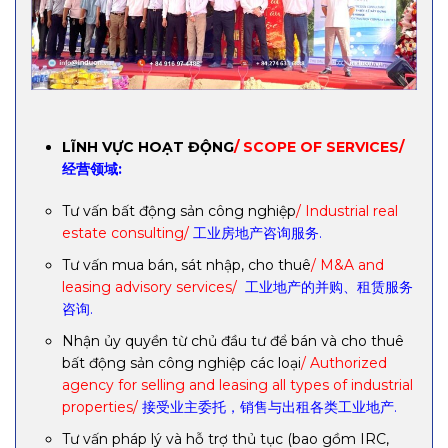
LĨNH VỰC HOẠT ĐỘNG
/ SCOPE OF SERVICES/
经营领域:
Tư vấn bất động sản công nghiệp
/ Industrial real
estate consulting/
工业房地产咨询服务.
Tư vấn mua bán, sát nhập, cho thuê
/ M&A and
leasing advisory services/
工业地产的并购、租赁服务
咨询.
Nhận ủy quyền từ chủ đầu tư để bán và cho thuê
bất động sản công nghiệp các loại
/ Authorized
agency for selling and leasing all types of industrial
properties/
接受业主委托，销售与出租各类工业地产.
Tư vấn pháp lý và hỗ trợ thủ tục (bao gồm IRC,