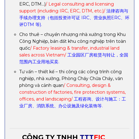
ERC, DTM…)
/ Legal consulting and licensing
support (including IRC, ERC, DTM, etc.)/
法律咨询与
手续办理支持（包括投资许可证 IRC、营业执照ERC、环
评DTM 等).
Cho thuê – chuyển nhượng nhà xưởng trong Khu
Công Nghiệp, bán đất khu công nghiệp trên toàn
quốc
/ Factory leasing & transfer, industrial land
sales across Vietnam/
工业园区厂房租赁与转让，全国
范围内工业用地买卖.
Tư vấn – thiết kế – thi công các công trình công
nghiệp, nhà xưởng, Phòng Cháy Chữa Cháy, văn
phòng và cảnh quan
/ Consulting, design &
construction of factories, fire protection systems,
offices, and landscaping/
工程咨询、设计与施工：工
业厂房、消防系统、办公设施及绿化装饰等.
CÔNG TY TNHH
TTT
FIC