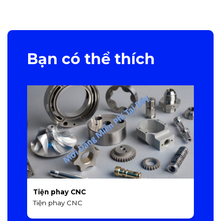
Bạn có thể thích
Tiện phay CNC
T
Tiện phay CNC
T