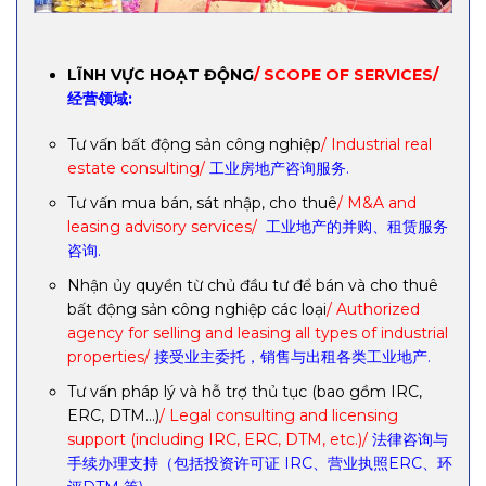
LĨNH VỰC HOẠT ĐỘNG
/ SCOPE OF SERVICES/
经营领域:
Tư vấn bất động sản công nghiệp
/ Industrial real
estate consulting/
工业房地产咨询服务.
Tư vấn mua bán, sát nhập, cho thuê
/ M&A and
leasing advisory services/
工业地产的并购、租赁服务
咨询.
Nhận ủy quyền từ chủ đầu tư để bán và cho thuê
bất động sản công nghiệp các loại
/ Authorized
agency for selling and leasing all types of industrial
properties/
接受业主委托，销售与出租各类工业地产.
Tư vấn pháp lý và hỗ trợ thủ tục (bao gồm IRC,
ERC, DTM…)
/ Legal consulting and licensing
support (including IRC, ERC, DTM, etc.)/
法律咨询与
手续办理支持（包括投资许可证 IRC、营业执照ERC、环