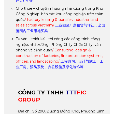
评DTM 等).
Cho thuê – chuyển nhượng nhà xưởng trong Khu
Công Nghiệp, bán đất khu công nghiệp trên toàn
quốc
/ Factory leasing & transfer, industrial land
sales across Vietnam/
工业园区厂房租赁与转让，全国
范围内工业用地买卖.
Tư vấn – thiết kế – thi công các công trình công
nghiệp, nhà xưởng, Phòng Cháy Chữa Cháy, văn
phòng và cảnh quan
/ Consulting, design &
construction of factories, fire protection systems,
offices, and landscaping/
工程咨询、设计与施工：工
业厂房、消防系统、办公设施及绿化装饰等.
CÔNG TY TNHH
TTT
FIC
GROUP
Địa chỉ: Số 290, Đường Đồng Khởi, Phường Bình