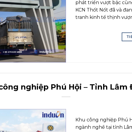
phát triển vượt bậc cù
KCN Thốt Nốt đã và đa
tranh kinh tế thịnh vượ
TI
công nghiệp Phú Hội – Tỉnh Lâm
Khu công nghiệp Phú H
ngành nghề tại tỉnh Lâ