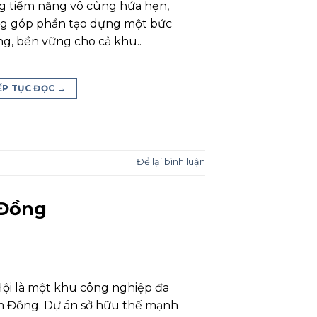
ng tiềm năng vô cùng hứa hẹn,
ng góp phần tạo dựng một bức
ng, bền vững cho cả khu..
ẾP TỤC ĐỌC
→
Để lại bình luận
 Đồng
ội là một khu công nghiệp đa
m Đồng. Dự án sở hữu thế mạnh