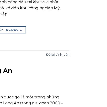
nh hàng đầu tại khu vực phía
hải kể đến khu công nghiệp Mỹ
iệp..
ẾP TỤC ĐỌC
→
Để lại bình luận
g An
n được gọi là một trong những
h Long An trong giai đoạn 2000 –