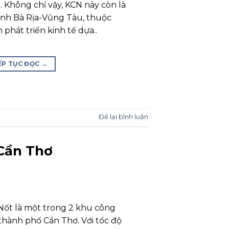
 Không chỉ vậy, KCN này còn là
ỉnh Bà Rịa-Vũng Tàu, thuộc
hát triển kinh tế dựa..
ẾP TỤC ĐỌC
→
Để lại bình luận
Cần Thơ
ốt là một trong 2 khu công
thành phố Cần Thơ. Với tốc độ