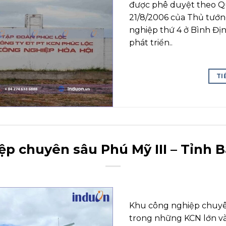
được phê duyệt theo Q
21/8/2006 của Thủ tướn
nghiệp thứ 4 ở Bình Đị
phát triển..
TI
p chuyên sâu Phú Mỹ III – Tỉnh 
Khu công nghiệp chuyên
trong những KCN lớn và 