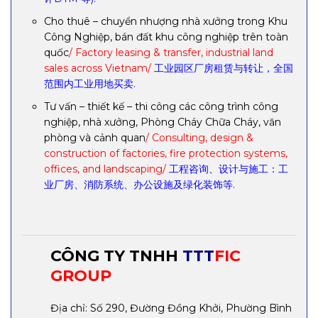
Cho thuê – chuyển nhượng nhà xưởng trong Khu
Công Nghiệp, bán đất khu công nghiệp trên toàn
quốc
/ Factory leasing & transfer, industrial land
sales across Vietnam/
工业园区厂房租赁与转让，全国
范围内工业用地买卖.
Tư vấn – thiết kế – thi công các công trình công
nghiệp, nhà xưởng, Phòng Cháy Chữa Cháy, văn
phòng và cảnh quan
/ Consulting, design &
construction of factories, fire protection systems,
offices, and landscaping/
工程咨询、设计与施工：工
业厂房、消防系统、办公设施及绿化装饰等.
CÔNG TY TNHH
TTT
FIC
GROUP
Địa chỉ: Số 290, Đường Đồng Khởi, Phường Bình