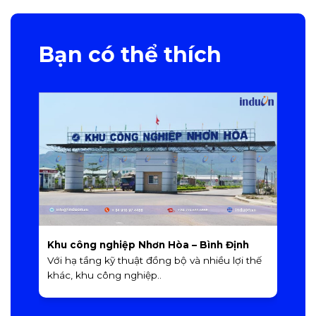
Bạn có thể thích
Khu công nghiệp Nhơn Hòa – Bình Định
K
Với hạ tầng kỹ thuật đồng bộ và nhiều lợi thế
K
khác, khu công nghiệp..
q