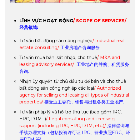
LĨNH VỰC HOẠT ĐỘNG
/ SCOPE OF SERVICES/
经营领域:
Tư vấn bất động sản công nghiệp
/ Industrial real
estate consulting/
工业房地产咨询服务.
Tư vấn mua bán, sát nhập, cho thuê
/ M&A and
leasing advisory services/
工业地产的并购、租赁服务
咨询.
Nhận ủy quyền từ chủ đầu tư để bán và cho thuê
bất động sản công nghiệp các loại
/ Authorized
agency for selling and leasing all types of industrial
properties/
接受业主委托，销售与出租各类工业地产.
Tư vấn pháp lý và hỗ trợ thủ tục (bao gồm IRC,
ERC, DTM…)
/ Legal consulting and licensing
support (including IRC, ERC, DTM, etc.)/
法律咨询与
手续办理支持（包括投资许可证 IRC、营业执照ERC、环
评DTM 等).