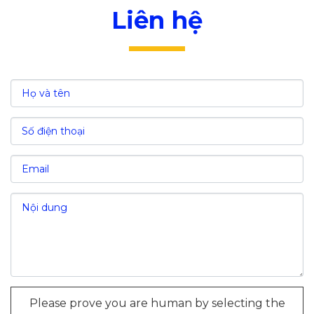
V. Các ưu đãi đầu tư tại khu công nghiệp Nhơn
Liên hệ
Hòa - Bình Định
VI. Các chi phí đầu tư tại khu công nghiệp
Nhơn Hòa - Bình Định
VII. Nguồn lao động tại khu công nghiệp Nhơn
Hòa - Bình Định
VII. Giá trị kinh tế của khu công nghiệp Nhơn
Hòa - Bình Định
Khai thác tiềm năng địa lý
Phát triển bền vững trong tương lai
Please prove you are human by selecting the