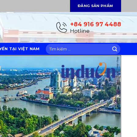
ĐĂNG SẢN PHẨM
+84 916 97 4488
Hotline
ẾN TẠI VIỆT NAM