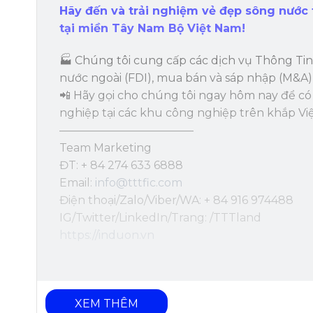
Hãy đến và trải nghiệm vẻ đẹp sông nước
tại miền Tây Nam Bộ Việt Nam!
🏭 Chúng tôi cung cấp các dịch vụ Thông Tin
nước ngoài (FDI), mua bán và sáp nhập (M&A) 
📲 Hãy gọi cho chúng tôi ngay hôm nay để c
nghiệp tại các khu công nghiệp trên khắp Vi
————————————
Team Marketing
ĐT: + 84 274 633 6888
Email:
info@tttfic.com
Điện thoại/Zalo/Viber/WA: + 84 916 974488
IG/Twitter/LinkedIn/Trang: /TTTland
https://induon.vn
XEM THÊM