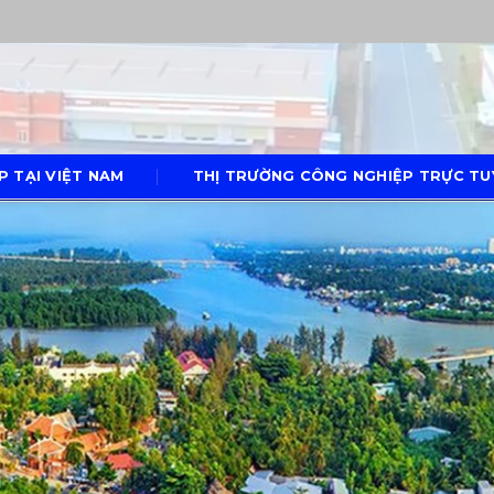
P TẠI VIỆT NAM
THỊ TRƯỜNG CÔNG NGHIỆP TRỰC TUY