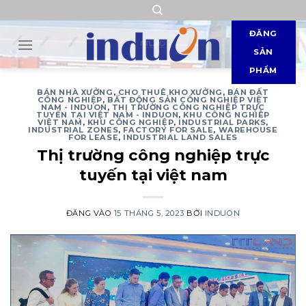
Bỏ
qua
ĐĂNG
nội
SẢN
dung
PHẨM
BÁN NHÀ XƯỞNG
,
CHO THUÊ KHO XƯỞNG
,
BÁN ĐẤT
CÔNG NGHIỆP
,
BẤT ĐỘNG SẢN CÔNG NGHIỆP VIỆT
NAM - INDUON
,
THỊ TRƯỜNG CÔNG NGHIỆP TRỰC
TUYẾN TẠI VIỆT NAM - INDUON
,
KHU CÔNG NGHIÊP
VIỆT NAM
,
KHU CÔNG NGHIỆP
,
INDUSTRIAL PARKS
,
INDUSTRIAL ZONES
,
FACTORY FOR SALE
,
WAREHOUSE
FOR LEASE
,
INDUSTRIAL LAND SALES
Thị trường công nghiệp trực
tuyến tại việt nam
ĐĂNG VÀO
15 THÁNG 5, 2023
BỞI
INDUON