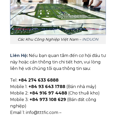
Các Khu Công Nghiệp Việt Nam –
INDUON
Liên Hệ
:
Nếu bạn quan tâm đến cơ hội đầu tư
này hoặc cần thông tin chi tiết hơn, vui lòng
liên hệ với chúng tôi qua thông tin sau:
Tel:
+84 274 633 6888
Mobile 1:
+84 93 643 1788
(Bán nhà máy)
Mobile 2:
+84 916 97 4488
(Cho thuê kho)
Mobile 3:
+84 973 108 629
(Bán đất công
nghiệp)
Email 1: info@tttfic.com –