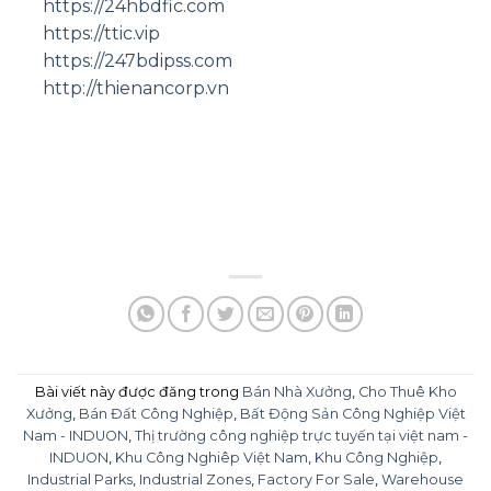
https://24hbdfic.com
https://ttic.vip
https://247bdipss.com
http://thienancorp.vn
Bài viết này được đăng trong
Bán Nhà Xưởng
,
Cho Thuê Kho
Xưởng
,
Bán Đất Công Nghiệp
,
Bất Động Sản Công Nghiệp Việt
Nam - INDUON
,
Thị trường công nghiệp trực tuyến tại việt nam -
INDUON
,
Khu Công Nghiêp Việt Nam
,
Khu Công Nghiệp
,
Industrial Parks
,
Industrial Zones
,
Factory For Sale
,
Warehouse