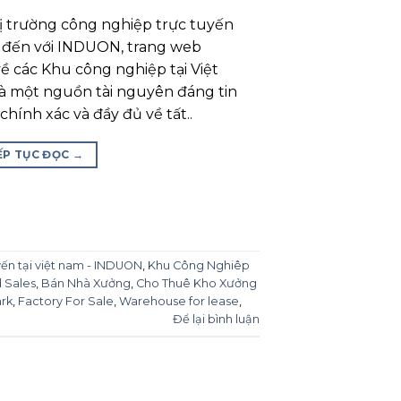
trường công nghiệp trực tuyến
 đến với INDUON, trang web
ề các Khu công nghiệp tại Việt
là một nguồn tài nguyên đáng tin
chính xác và đầy đủ về tất..
ẾP TỤC ĐỌC
→
yến tại việt nam - INDUON
,
Khu Công Nghiêp
d Sales
,
Bán Nhà Xưởng
,
Cho Thuê Kho Xưởng
ark
,
Factory For Sale
,
Warehouse for lease
,
Để lại bình luận