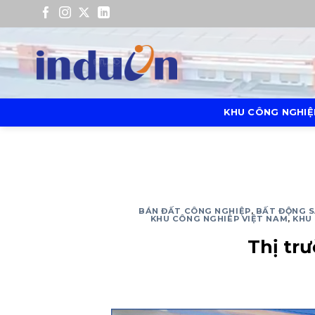
Bỏ
qua
nội
dung
KHU CÔNG NGHIỆ
BÁN ĐẤT CÔNG NGHIỆP
,
BẤT ĐỘNG S
KHU CÔNG NGHIÊP VIỆT NAM
,
KHU
Thị tr