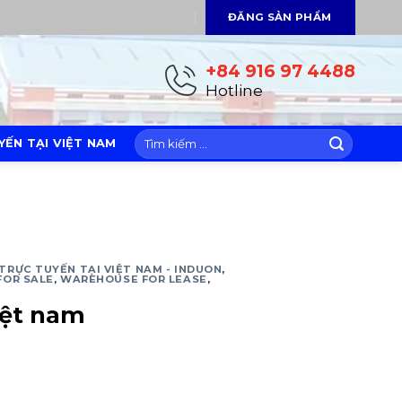
ĐĂNG SẢN PHẨM
+84 916 97 4488
Hotline
ẾN TẠI VIỆT NAM
TRỰC TUYẾN TẠI VIỆT NAM - INDUON
,
FOR SALE
,
WAREHOUSE FOR LEASE
,
iệt nam