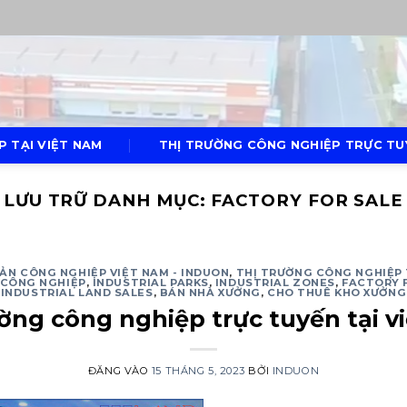
P TẠI VIỆT NAM
THỊ TRƯỜNG CÔNG NGHIỆP TRỰC TUY
LƯU TRỮ DANH MỤC:
FACTORY FOR SALE
ẢN CÔNG NGHIỆP VIỆT NAM - INDUON
,
THỊ TRƯỜNG CÔNG NGHIỆP 
 CÔNG NGHIỆP
,
INDUSTRIAL PARKS
,
INDUSTRIAL ZONES
,
FACTORY 
INDUSTRIAL LAND SALES
,
BÁN NHÀ XƯỞNG
,
CHO THUÊ KHO XƯỞNG
ường công nghiệp trực tuyến tại v
ĐĂNG VÀO
15 THÁNG 5, 2023
BỞI
INDUON