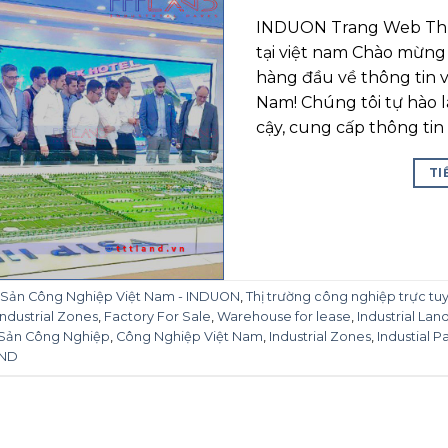
INDUON Trang Web Thị 
tại việt nam Chào mừng
hàng đầu về thông tin v
Nam! Chúng tôi tự hào 
cậy, cung cấp thông tin 
TI
 Sản Công Nghiệp Việt Nam - INDUON
,
Thị trường công nghiệp trực tu
Industrial Zones
,
Factory For Sale
,
Warehouse for lease
,
Industrial Lan
Sản Công Nghiệp
,
Công Nghiệp Việt Nam
,
Industrial Zones
,
Industial P
AND