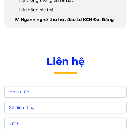
Hệ thống thông tin liên lạc
Hệ thống rác thải
IV. Ngành nghề thu hút đầu tư KCN Đại Đăng
V. Ưu đãi đầu tư tại khu công nghiệp Đại Đăng
Phí thuê đất
Đối với thuế thu nhập doanh nghiệp
Liên hệ
Đối với thuế nhập khẩu
VI. Chi phí đầu tư khu công nghiệp Đại Đăng
VII. Nguồn lao động và chi phí nhân công
VIII. Giá trị kinh tế của khu công nghiệp Đại
Đăng - Bình Dương