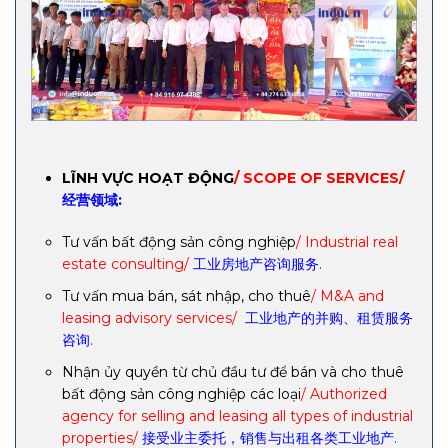
LĨNH VỰC HOẠT ĐỘNG
/ SCOPE OF SERVICES/
经营领域:
Tư vấn bất động sản công nghiệp
/ Industrial real
estate consulting/
工业房地产咨询服务.
Tư vấn mua bán, sát nhập, cho thuê
/ M&A and
leasing advisory services/
工业地产的并购、租赁服务
咨询.
Nhận ủy quyền từ chủ đầu tư để bán và cho thuê
bất động sản công nghiệp các loại
/ Authorized
agency for selling and leasing all types of industrial
properties/
接受业主委托，销售与出租各类工业地产.