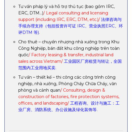
Tư vấn pháp lý và hỗ trợ thủ tục (bao gồm IRC,
ERC, DTM…)
/ Legal consulting and licensing
support (including IRC, ERC, DTM, etc.)/
法律咨询与
手续办理支持（包括投资许可证 IRC、营业执照ERC、环
评DTM 等).
Cho thuê – chuyển nhượng nhà xưởng trong Khu
Công Nghiệp, bán đất khu công nghiệp trên toàn
quốc
/ Factory leasing & transfer, industrial land
sales across Vietnam/
工业园区厂房租赁与转让，全国
范围内工业用地买卖.
Tư vấn – thiết kế – thi công các công trình công
nghiệp, nhà xưởng, Phòng Cháy Chữa Cháy, văn
phòng và cảnh quan
/ Consulting, design &
construction of factories, fire protection systems,
offices, and landscaping/
工程咨询、设计与施工：工
业厂房、消防系统、办公设施及绿化装饰等.