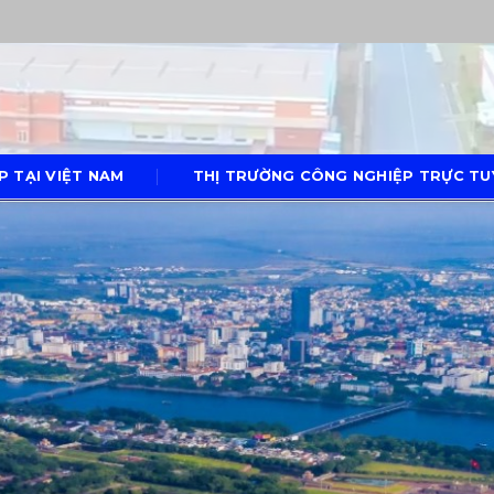
P TẠI VIỆT NAM
THỊ TRƯỜNG CÔNG NGHIỆP TRỰC TUY