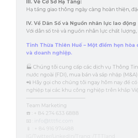
III. Về Cơ Sở Hạ Tầng:
Hạ tầng giao thông ngày càng hoàn thiện, đặ
IV. Về Dân Số và Nguồn nhân lực lao động
Với dân số trẻ và nguồn nhân lực chất lượng
Tỉnh Thừa Thiên Huế – Một điểm hẹn hòa q
và doanh nghiệp.
🏭 Chúng tôi cung cấp các dịch vụ Thông Tin
nước ngoài (FDI), mua bán và sáp nhập (M&A) 
📲 Hãy gọi cho chúng tôi ngay hôm nay để c
nghiệp tại các khu công nghiệp trên khắp Vi
————————————
Team Marketing
☎️ : + 84 274 633 6888
📧 :
info@tttfic.com
📱 : + 84 916 974488
IG/Twitter/LinkedIn/Trang: /TTTland