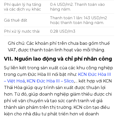
Phí quản lý hạ tầng
0.4 USD/m2. Thanh toán vào
và các dịch vụ khác
hàng năm.
Thanh toán 1 lần: 143 USD/m2
Giá thuê đất
hoặc thanh toán hằng năm.
Phí xử lý nước thải
0.28 USD/m3
Ghi chú: Các khoản phí trên chưa bao gồm thuế
VAT, được thanh toán linh hoạt vào mỗi tháng.
VII. Nguồn lao động và chi phí nhân công
Sự liên kết trong sản xuất của các khu công nghiệp
trong cụm Đức Hòa III nổi bật như:
KCN Đức Hòa III
– Việt Hoá
,
KCN Đức Hòa III – Slico
,… kết hợp với KCN
Thái Hòa giúp quy trình sản xuất được thuận lợi
hơn. Từ đó, giúp doanh nghiệp giảm thiểu được chi
phí về vận chuyển và tạo sức cạnh tranh về giá
thành sản phẩm trên thị trường. KCN còn tạo điều
kiện cho nhà đầu tư phát triển hơn về doanh