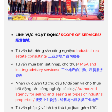
LĨNH VỰC HOẠT ĐỘNG
/ SCOPE OF SERVICES/
经营领域:
Tư vấn bất động sản công nghiệp
/ Industrial real
estate consulting/
工业房地产咨询服务.
Tư vấn mua bán, sát nhập, cho thuê
/ M&A and
leasing advisory services/
工业地产的并购、租赁服务
咨询.
Nhận ủy quyền từ chủ đầu tư để bán và cho thuê
bất động sản công nghiệp các loại
/ Authorized
agency for selling and leasing all types of industrial
properties/
接受业主委托，销售与出租各类工业地产.
Tư vấn pháp lý và hỗ trợ thủ tục (bao gồm IRC,