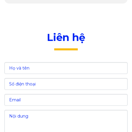
Lựa chọn hình thức sở hữu
Hỗ trợ thủ tục đầu tư
VI. Chi phí đầu tư Khu công nghiệp Đức Hòa III
- Thái Hòa - Tỉnh Long An
Liên hệ
VII. Nguồn lao động và chi phí nhân công
VIII. Giá trị kinh tế của Khu công nghiệp Đức
Hòa III - Thái Hòa