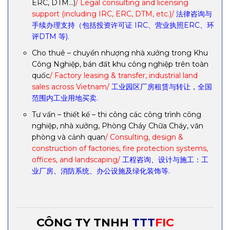
ERC, DTM…)
/ Legal consulting and licensing
support (including IRC, ERC, DTM, etc.)/
法律咨询与
手续办理支持（包括投资许可证 IRC、营业执照ERC、环
评DTM 等).
Cho thuê – chuyển nhượng nhà xưởng trong Khu
Công Nghiệp, bán đất khu công nghiệp trên toàn
quốc
/ Factory leasing & transfer, industrial land
sales across Vietnam/
工业园区厂房租赁与转让，全国
范围内工业用地买卖.
Tư vấn – thiết kế – thi công các công trình công
nghiệp, nhà xưởng, Phòng Cháy Chữa Cháy, văn
phòng và cảnh quan
/ Consulting, design &
construction of factories, fire protection systems,
offices, and landscaping/
工程咨询、设计与施工：工
业厂房、消防系统、办公设施及绿化装饰等.
CÔNG TY TNHH
TTT
FIC