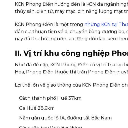
KCN Phong Điền hướng đến là KCN đa ngành ngh
thủy sản, điện tử, may mặc, pin năng lượng mặt tr
KCN Phong Điền là một trong
những KCN tại Thừ
dân cư, thuận tiện về di chuyển bằng đường bộ,
này đã thu hút nguồn lao động dồi dào, kéo theo c
II. Vị trí khu công nghiệp Ph
Như đã đề cập, KCN Phong Điền có vị trí tọa lạc 
Hòa, Phong Điền thuộc thị trấn Phong Điền, huy
Lợi thế lớn về giao thông của KCN Phong Điền phả
Cách thành phố Huế 37km
Ga Huế 28,6km
Nằm gần quốc lộ 1A, đường sắt Bắc Nam
Cách sân bay Phú Bài 45km