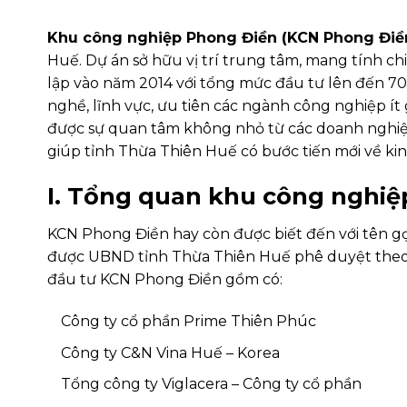
Khu công nghiệp Phong Điền (KCN Phong Điề
Huế. Dự án sở hữu vị trí trung tâm, mang tính c
lập vào năm 2014 với tổng mức đầu tư lên đến 7
nghề, lĩnh vực, ưu tiên các ngành công nghiệp í
được sự quan tâm không nhỏ từ các doanh nghiệp
giúp tỉnh Thừa Thiên Huế có bước tiến mới về kinh
I. Tổng quan khu công nghiệ
KCN Phong Điền hay còn được biết đến với tên gọ
được UBND tỉnh Thừa Thiên Huế phê duyệt theo
đầu tư KCN Phong Điền gồm có:
Công ty cổ phần Prime Thiên Phúc
Công ty C&N Vina Huế – Korea
Tổng công ty Viglacera – Công ty cổ phần