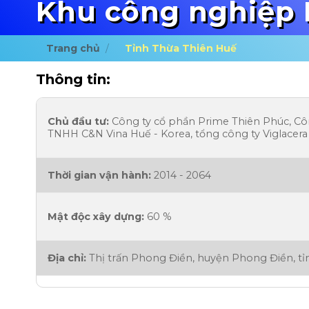
Khu công nghiệp 
Trang chủ
/
Tỉnh Thừa Thiên Huế
Thông tin:
Chủ đầu tư:
Công ty cổ phần Prime Thiên Phúc, Cô
TNHH C&N Vina Huế - Korea, tổng công ty Viglacera
Thời gian vận hành:
2014 - 2064
Mật độc xây dựng:
60 %
Địa chỉ:
Thị trấn Phong Điền, huyện Phong Điền, t