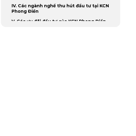
IV. Các ngành nghề thu hút đầu tư tại KCN
Phong Điền
V. Các ưu đãi đầu tư của KCN Phong Điền
VI. Các chi phí đầu tư tại KCN Phong Điền
VII. Nguồn lao động và chi phí nhân công
VIII. Tổng kết