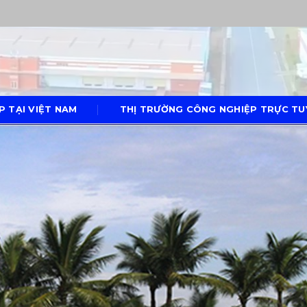
P TẠI VIỆT NAM
THỊ TRƯỜNG CÔNG NGHIỆP TRỰC TUY