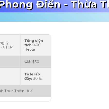
Phong Điền - Thừa T
Tổng diện
ng ty
tích:
400
 - CTCP
Hecta
Giá:
$30
Tỷ lệ lấp
đầy:
30 %
ỉnh Thừa Thiên Huế