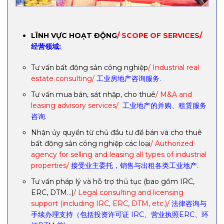
LĨNH VỰC HOẠT ĐỘNG
/ SCOPE OF SERVICES/
经营领域:
Tư vấn bất động sản công nghiệp
/ Industrial real
estate consulting/
工业房地产咨询服务.
Tư vấn mua bán, sát nhập, cho thuê
/ M&A and
leasing advisory services/
工业地产的并购、租赁服务
咨询.
Nhận ủy quyền từ chủ đầu tư để bán và cho thuê
bất động sản công nghiệp các loại
/ Authorized
agency for selling and leasing all types of industrial
properties/
接受业主委托，销售与出租各类工业地产.
Tư vấn pháp lý và hỗ trợ thủ tục (bao gồm IRC,
ERC, DTM…)
/ Legal consulting and licensing
support (including IRC, ERC, DTM, etc.)/
法律咨询与
手续办理支持（包括投资许可证 IRC、营业执照ERC、环