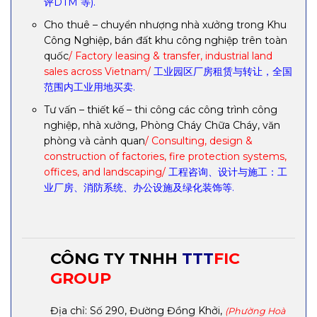
评DTM 等).
Cho thuê – chuyển nhượng nhà xưởng trong Khu
Công Nghiệp, bán đất khu công nghiệp trên toàn
quốc
/ Factory leasing & transfer, industrial land
sales across Vietnam/
工业园区厂房租赁与转让，全国
范围内工业用地买卖.
Tư vấn – thiết kế – thi công các công trình công
nghiệp, nhà xưởng, Phòng Cháy Chữa Cháy, văn
phòng và cảnh quan
/ Consulting, design &
construction of factories, fire protection systems,
offices, and landscaping/
工程咨询、设计与施工：工
业厂房、消防系统、办公设施及绿化装饰等.
CÔNG TY TNHH
TTT
FIC
GROUP
Địa chỉ: Số 290, Đường Đồng Khởi,
(Phường Hoà