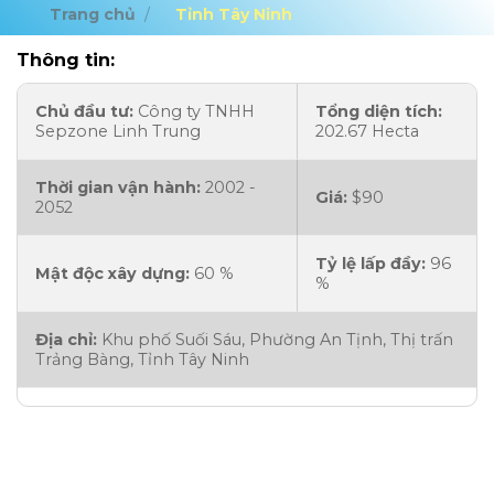
Trang chủ
/
Tỉnh Tây Ninh
Thông tin:
Chủ đầu tư:
Công ty TNHH
Tổng diện tích:
Sepzone Linh Trung
202.67 Hecta
Thời gian vận hành:
2002 -
Giá:
$90
2052
Tỷ lệ lấp đầy:
96
Mật độc xây dựng:
60 %
%
Địa chỉ:
Khu phố Suối Sáu, Phường An Tịnh, Thị trấn
Trảng Bàng, Tỉnh Tây Ninh