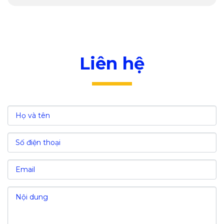
Tiện ích khác
IV. Các ngành nghề thu hút đầu tư tại KCX và
công nghiệp Linh Trung III
V. Các ưu đãi đầu tư tại KCX và công nghiệp
Liên hệ
Linh Trung III
Chính sách về thuế
VI. Các chi phí đầu tư tại KCX và công nghiệp
Linh Trung III
VII. Nguồn lao động và chi phí nhân công
VIII. Tổng kết