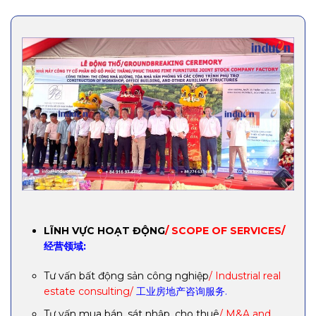
LĨNH VỰC HOẠT ĐỘNG
/ SCOPE OF SERVICES/
经营领域:
Tư vấn bất động sản công nghiệp
/ Industrial real
estate consulting/
工业房地产咨询服务.
Tư vấn mua bán, sát nhập, cho thuê
/ M&A and