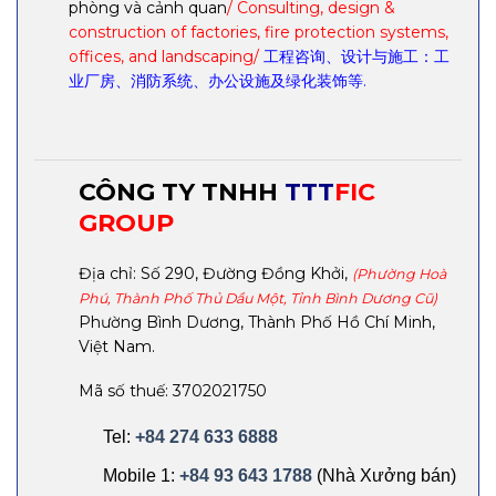
phòng và cảnh quan
/ Consulting, design &
construction of factories, fire protection systems,
offices, and landscaping/
工程咨询、设计与施工：工
业厂房、消防系统、办公设施及绿化装饰等.
CÔNG TY TNHH
TTT
FIC
GROUP
Địa chỉ: Số 290, Đường Đồng Khởi,
(Phường Hoà
Phú, Thành Phố Thủ Dầu Một, Tỉnh Bình Dương Cũ)
Phường Bình Dương, Thành Phố Hồ Chí Minh,
Việt Nam.
Mã số thuế: 3702021750
Tel:
+84 274 633 6888
Mobile 1:
+84 93 643 1788
(Nhà Xưởng bán)