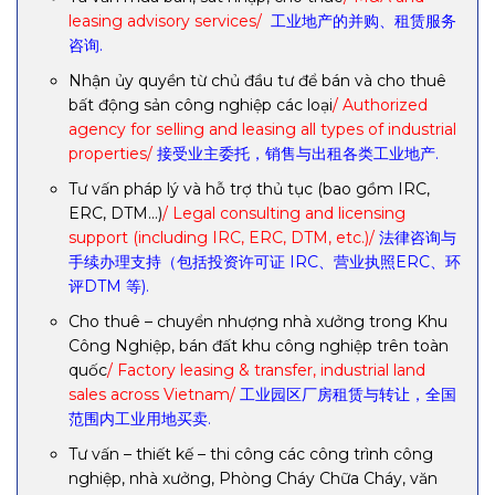
leasing advisory services/
工业地产的并购、租赁服务
咨询.
Nhận ủy quyền từ chủ đầu tư để bán và cho thuê
bất động sản công nghiệp các loại
/ Authorized
agency for selling and leasing all types of industrial
properties/
接受业主委托，销售与出租各类工业地产.
Tư vấn pháp lý và hỗ trợ thủ tục (bao gồm IRC,
ERC, DTM…)
/ Legal consulting and licensing
support (including IRC, ERC, DTM, etc.)/
法律咨询与
手续办理支持（包括投资许可证 IRC、营业执照ERC、环
评DTM 等).
Cho thuê – chuyển nhượng nhà xưởng trong Khu
Công Nghiệp, bán đất khu công nghiệp trên toàn
quốc
/ Factory leasing & transfer, industrial land
sales across Vietnam/
工业园区厂房租赁与转让，全国
范围内工业用地买卖.
Tư vấn – thiết kế – thi công các công trình công
nghiệp, nhà xưởng, Phòng Cháy Chữa Cháy, văn