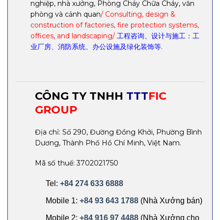
nghiệp, nhà xưởng, Phòng Cháy Chữa Cháy, văn
phòng và cảnh quan
/ Consulting, design &
construction of factories, fire protection systems,
offices, and landscaping/
工程咨询、设计与施工：工
业厂房、消防系统、办公设施及绿化装饰等.
CÔNG TY TNHH
TTT
FIC
GROUP
Địa chỉ: Số 290, Đường Đồng Khởi, Phường Bình
Dương, Thành Phố Hồ Chí Minh, Việt Nam.
Mã số thuế: 3702021750
Tel:
+84 274 633 6888
Mobile 1:
+84 93 643 1788
(Nhà Xưởng bán)
Mobile 2:
+84 916 97 4488
(Nhà Xưởng cho