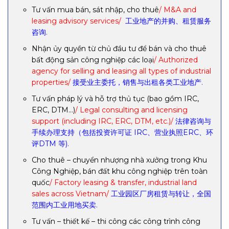
Tư vấn mua bán, sát nhập, cho thuê
/ M&A and
leasing advisory services/
工业地产的并购、租赁服务
咨询.
Nhận ủy quyền từ chủ đầu tư để bán và cho thuê
bất động sản công nghiệp các loại
/ Authorized
agency for selling and leasing all types of industrial
properties/
接受业主委托，销售与出租各类工业地产.
Tư vấn pháp lý và hỗ trợ thủ tục (bao gồm IRC,
ERC, DTM…)
/ Legal consulting and licensing
support (including IRC, ERC, DTM, etc.)/
法律咨询与
手续办理支持（包括投资许可证 IRC、营业执照ERC、环
评DTM 等).
Cho thuê – chuyển nhượng nhà xưởng trong Khu
Công Nghiệp, bán đất khu công nghiệp trên toàn
quốc
/ Factory leasing & transfer, industrial land
sales across Vietnam/
工业园区厂房租赁与转让，全国
范围内工业用地买卖.
Tư vấn – thiết kế – thi công các công trình công