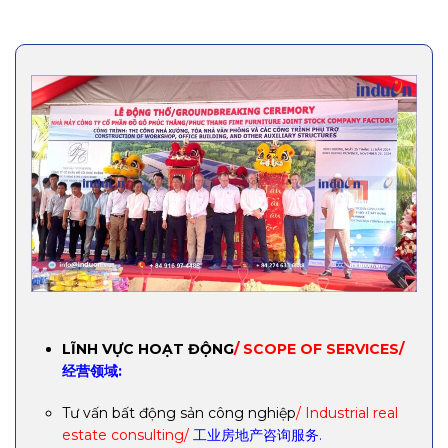
LĨNH VỰC HOẠT ĐỘNG
/ SCOPE OF SERVICES/
经营领域:
Tư vấn bất động sản công nghiệp
/ Industrial real
estate consulting/
工业房地产咨询服务.