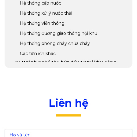
Hệ thống cấp nước
Hệ thống xử lý nước thải
Hệ thống viễn thông
Hệ thống đường giao thông nội khu
Hệ thống phòng cháy chữa cháy
Các tiện ích khác
IV. Ngành nghề thu hút đầu tư tại khu công
nghiệp Lương Sơn
V. Các ưu đãi đầu tư tại khu công nghiệp
Lương Sơn
Ưu đãi về thuế thu nhập doanh nghiệp
Liên hệ
Ưu đãi về tiền thuê đất
Ưu đãi về thuế nhập khẩu
VI. Các chi phí đầu tư tại khu công nghiệp
Lương Sơn - Hòa Bình
VII. Nguồn lao động tại khu công nghiệp Lương