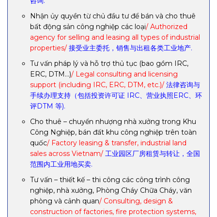
咨询.
Nhận ủy quyền từ chủ đầu tư để bán và cho thuê
bất động sản công nghiệp các loại
/ Authorized
agency for selling and leasing all types of industrial
properties/
接受业主委托，销售与出租各类工业地产.
Tư vấn pháp lý và hỗ trợ thủ tục (bao gồm IRC,
ERC, DTM…)
/ Legal consulting and licensing
support (including IRC, ERC, DTM, etc.)/
法律咨询与
手续办理支持（包括投资许可证 IRC、营业执照ERC、环
评DTM 等).
Cho thuê – chuyển nhượng nhà xưởng trong Khu
Công Nghiệp, bán đất khu công nghiệp trên toàn
quốc
/ Factory leasing & transfer, industrial land
sales across Vietnam/
工业园区厂房租赁与转让，全国
范围内工业用地买卖.
Tư vấn – thiết kế – thi công các công trình công
nghiệp, nhà xưởng, Phòng Cháy Chữa Cháy, văn
phòng và cảnh quan
/ Consulting, design &
construction of factories, fire protection systems,