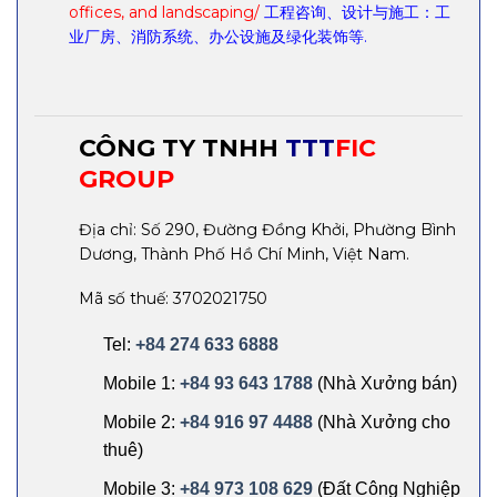
offices, and landscaping/
工程咨询、设计与施工：工
业厂房、消防系统、办公设施及绿化装饰等.
CÔNG TY TNHH
TTT
FIC
GROUP
Địa chỉ: Số 290, Đường Đồng Khởi, Phường Bình
Dương, Thành Phố Hồ Chí Minh, Việt Nam.
Mã số thuế: 3702021750
Tel:
+84 274 633 6888
Mobile 1:
+84 93 643 1788
(Nhà Xưởng bán)
Mobile 2:
+84 916 97 4488
(Nhà Xưởng cho
thuê)
Mobile 3:
+84 973 108 629
(Đất Công Nghiệp