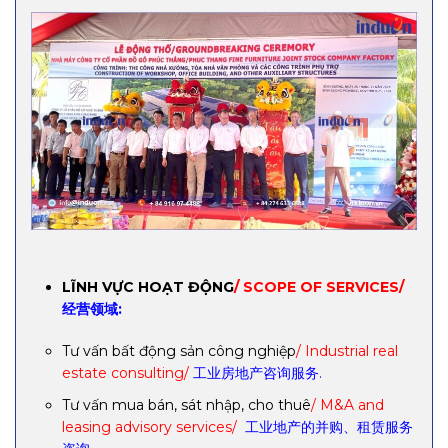
LĨNH VỰC HOẠT ĐỘNG
/ SCOPE OF SERVICES/
经营领域:
Tư vấn bất động sản công nghiệp
/ Industrial real
estate consulting/
工业房地产咨询服务.
Tư vấn mua bán, sát nhập, cho thuê
/ M&A and
leasing advisory services/
工业地产的并购、租赁服务