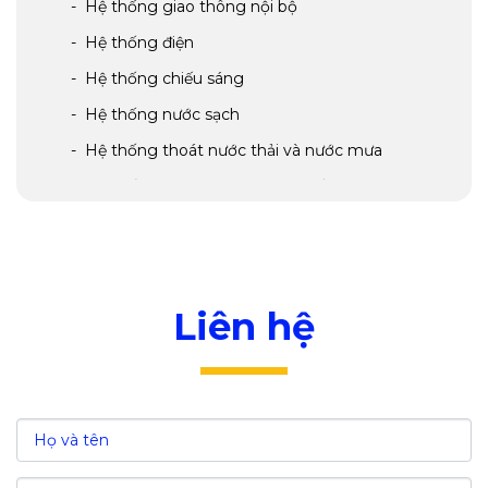
- Hệ thống giao thông nội bộ
- Hệ thống điện
- Hệ thống chiếu sáng
- Hệ thống nước sạch
- Hệ thống thoát nước thải và nước mưa
- Hệ thống xử lý nước thải và chất thải
- Hệ thống viễn thông
- Hệ thống phòng cháy chữa cháy
IV. Ngành nghề thu hút đầu tư tại khu công
nghiệp Phố Nối A
Liên hệ
V. Các ưu đãi đầu tư khu công nghiệp Phố Nối
A
- Ưu đãi thuế thu nhập doanh nghiệp
- Ưu đãi thuế nhập khẩu
VI. Các chi phí đầu tư khu công nghiệp Phố Nối
A