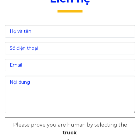
Ưu đãi về thuế nhập khẩu:
VI. Các chi phí đầu tư tại khu công nghiệp Sa
Đéc - Đồng Tháp
VII. Nguồn lao động tại khu công nghiệp Sa
Đéc - Đồng Tháp
VII. Giá trị kinh tế của khu công nghiệp Sa Đéc
- Đồng Tháp
Please prove you are human by selecting the
truck
.