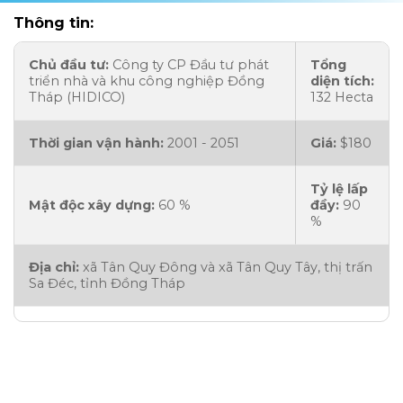
Thông tin:
Chủ đầu tư:
Công ty CP Đầu tư phát
Tổng
triển nhà và khu công nghiệp Đồng
diện tích:
Tháp (HIDICO)
132 Hecta
Thời gian vận hành:
2001 - 2051
Giá:
$180
Tỷ lệ lấp
Mật độc xây dựng:
60 %
đầy:
90
%
Địa chỉ:
xã Tân Quy Đông và xã Tân Quy Tây, thị trấn
Sa Đéc, tỉnh Đồng Tháp