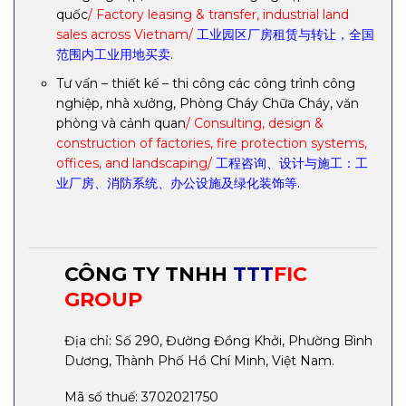
quốc
/ Factory leasing & transfer, industrial land
sales across Vietnam/
工业园区厂房租赁与转让，全国
范围内工业用地买卖.
Tư vấn – thiết kế – thi công các công trình công
nghiệp, nhà xưởng, Phòng Cháy Chữa Cháy, văn
phòng và cảnh quan
/ Consulting, design &
construction of factories, fire protection systems,
offices, and landscaping/
工程咨询、设计与施工：工
业厂房、消防系统、办公设施及绿化装饰等.
CÔNG TY TNHH
TTT
FIC
GROUP
Địa chỉ: Số 290, Đường Đồng Khởi, Phường Bình
Dương, Thành Phố Hồ Chí Minh, Việt Nam.
Mã số thuế: 3702021750