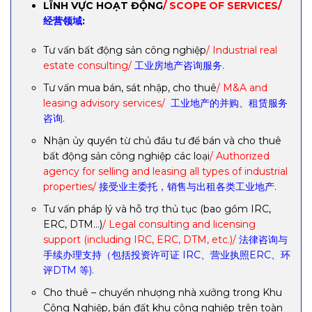
LĨNH VỰC HOẠT ĐỘNG
/ SCOPE OF SERVICES/
经营领域:
Tư vấn bất động sản công nghiệp
/ Industrial real
estate consulting/
工业房地产咨询服务.
Tư vấn mua bán, sát nhập, cho thuê
/ M&A and
leasing advisory services/
工业地产的并购、租赁服务
咨询.
Nhận ủy quyền từ chủ đầu tư để bán và cho thuê
bất động sản công nghiệp các loại
/ Authorized
agency for selling and leasing all types of industrial
properties/
接受业主委托，销售与出租各类工业地产.
Tư vấn pháp lý và hỗ trợ thủ tục (bao gồm IRC,
ERC, DTM…)
/ Legal consulting and licensing
support (including IRC, ERC, DTM, etc.)/
法律咨询与
手续办理支持（包括投资许可证 IRC、营业执照ERC、环
评DTM 等).
Cho thuê – chuyển nhượng nhà xưởng trong Khu
Công Nghiệp, bán đất khu công nghiệp trên toàn