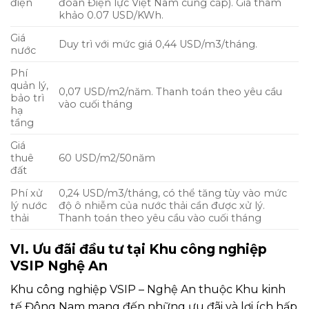
điện
đoàn Điện lực Việt Nam cung cấp). Giá tham
khảo 0.07 USD/KWh.
Giá
Duy trì với mức giá 0,44 USD/m3/tháng.
nước
Phí
quản lý,
0,07 USD/m2/năm. Thanh toán theo yêu cầu
bảo trì
vào cuối tháng
hạ
tầng
Giá
thuê
60 USD/m2/50năm
đất
Phí xử
0,24 USD/m3/tháng, có thể tăng tùy vào mức
lý nước
độ ô nhiễm của nước thải cần được xử lý.
thải
Thanh toán theo yêu cầu vào cuối tháng
VI. Ưu đãi đầu tư tại Khu công nghiệp
VSIP Nghệ An
Khu công nghiệp VSIP – Nghệ An thuộc Khu kinh
tế Đông Nam mang đến những ưu đãi và lợi ích hấp