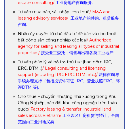
estate consulting/
工业房地产咨询服务.
Tư vấn mua bán, sát nhập, cho thuê
/ M&A and
leasing advisory services/
工业地产的并购、租赁服务
咨询.
Nhận ủy quyền từ chủ đầu tư để bán và cho thuê
bất động sản công nghiệp các loại
/ Authorized
agency for selling and leasing all types of industrial
properties/
接受业主委托，销售与出租各类工业地产.
Tư vấn pháp lý và hỗ trợ thủ tục (bao gồm IRC,
ERC, DTM…)
/ Legal consulting and licensing
support (including IRC, ERC, DTM, etc.)/
法律咨询与
手续办理支持（包括投资许可证 IRC、营业执照ERC、环
评DTM 等).
Cho thuê – chuyển nhượng nhà xưởng trong Khu
Công Nghiệp, bán đất khu công nghiệp trên toàn
quốc
/ Factory leasing & transfer, industrial land
sales across Vietnam/
工业园区厂房租赁与转让，全国
范围内工业用地买卖.