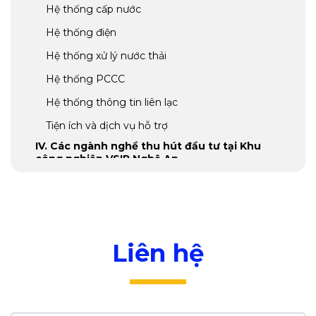
Hệ thống cấp nước
Hệ thống điện
Hệ thống xử lý nước thải
Hệ thống PCCC
Hệ thống thông tin liên lạc
Tiện ích và dịch vụ hỗ trợ
IV. Các ngành nghề thu hút đầu tư tại Khu
công nghiệp VSIP Nghệ An
V. Chi phí đầu tư vào Khu công nghiệp VSIP
Nghệ An
VI. Ưu đãi đầu tư tại Khu công nghiệp VSIP
Nghệ An
Liên hệ
VII. Tình hình đầu tư tại Khu công nghiệp VSIP
Nghệ An
VIII. Nguồn lao động và chi phí nhân công tại
Khu công nghiệp VSIP Nghệ An