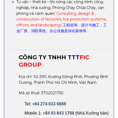
Tư vấn – thiết kế – thi công các công trình công
nghiệp, nhà xưởng, Phòng Cháy Chữa Cháy, văn
phòng và cảnh quan
/ Consulting, design &
construction of factories, fire protection systems,
offices, and landscaping/
工程咨询、设计与施工：工
业厂房、消防系统、办公设施及绿化装饰等.
CÔNG TY TNHH
TTT
FIC
GROUP
Địa chỉ: Số 290, Đường Đồng Khởi, Phường Bình
Dương, Thành Phố Hồ Chí Minh, Việt Nam.
Mã số thuế: 3702021750
Tel:
+84 274 633 6888
Mobile 1:
+84 93 643 1788
(Nhà Xưởng bán)