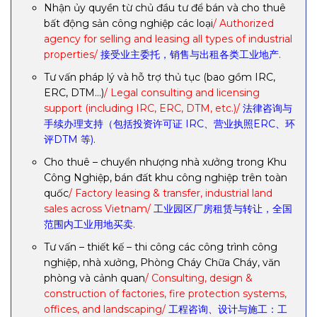
Nhận ủy quyền từ chủ đầu tư để bán và cho thuê
bất động sản công nghiệp các loại
/ Authorized
agency for selling and leasing all types of industrial
properties/
接受业主委托，销售与出租各类工业地产.
Tư vấn pháp lý và hỗ trợ thủ tục (bao gồm IRC,
ERC, DTM…)
/ Legal consulting and licensing
support (including IRC, ERC, DTM, etc.)/
法律咨询与
手续办理支持（包括投资许可证 IRC、营业执照ERC、环
评DTM 等).
Cho thuê – chuyển nhượng nhà xưởng trong Khu
Công Nghiệp, bán đất khu công nghiệp trên toàn
quốc
/ Factory leasing & transfer, industrial land
sales across Vietnam/
工业园区厂房租赁与转让，全国
范围内工业用地买卖.
Tư vấn – thiết kế – thi công các công trình công
nghiệp, nhà xưởng, Phòng Cháy Chữa Cháy, văn
phòng và cảnh quan
/ Consulting, design &
construction of factories, fire protection systems,
offices, and landscaping/
工程咨询、设计与施工：工