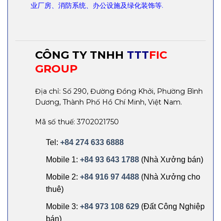
业厂房、消防系统、办公设施及绿化装饰等.
CÔNG TY TNHH
TTT
FIC
GROUP
Địa chỉ: Số 290, Đường Đồng Khởi, Phường Bình
Dương, Thành Phố Hồ Chí Minh, Việt Nam.
Mã số thuế: 3702021750
Tel:
+84 274 633 6888
Mobile 1:
+84 93 643 1788
(Nhà Xưởng bán)
Mobile 2:
+84 916 97 4488
(Nhà Xưởng cho
thuê)
Mobile 3:
+84 973 108 629
(Đất Công Nghiệp
bán)