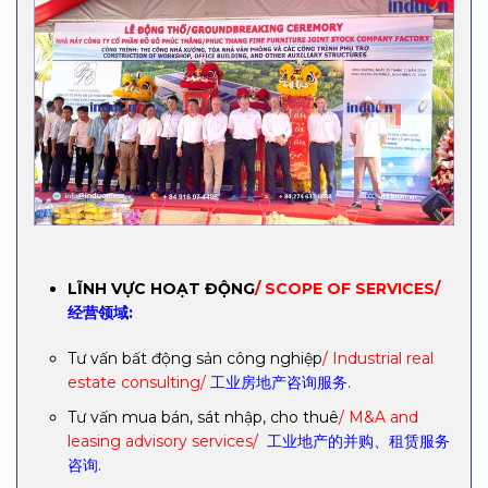
LĨNH VỰC HOẠT ĐỘNG
/ SCOPE OF SERVICES/
经营领域:
Tư vấn bất động sản công nghiệp
/ Industrial real
estate consulting/
工业房地产咨询服务.
Tư vấn mua bán, sát nhập, cho thuê
/ M&A and
leasing advisory services/
工业地产的并购、租赁服务
咨询.