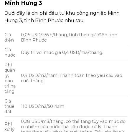
Minh Hưng 3
Dưới đây là chi phí đầu tư khu công nghiệp Minh
Hưng 3, tỉnh Bình Phước như sau:
Giá
0,05 USD/kWh/tháng, tính theo giá điện tỉnh
điện
Bình Phước.
Giá
Duy trì với mức giá 0,4 USD/m3/tháng.
nước
Phí
quản
lý,
0,4 USD/m2/năm. Thanh toán theo yêu cầu vào
bảo
cuối tháng
trì hạ
tầng
Giá
thuê
110 USD/m2/50 năm
đất
0,28 USD/m3/tháng, có thể tăng tùy vào mức độ
Phí
ô nhiễm của nước thải cần được xử lý. Thanh
xử lý