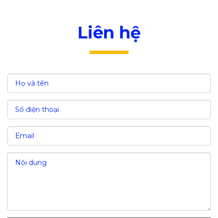
V. Các chi phí đầu tư tại KCN
Liên hệ
VI. Các ưu đãi đầu tư của Minh Hưng – Hàn
Quốc
Ưu đãi về thời hạn thuê đất
Hỗ trợ về thủ tục cấp phép đầu tư
Hỗ trợ tìm kiếm và tuyển dụng nhân lực
VII. Nguồn lao động và chi phí nhân công