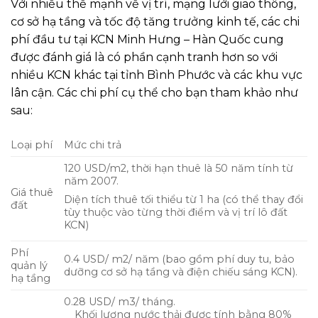
Với nhiều thế mạnh về vị trí, mạng lưới giao thông,
cơ sở hạ tầng và tốc độ tăng trưởng kinh tế, các chi
phí đầu tư tại KCN Minh Hưng – Hàn Quốc cung
được đánh giá là có phần cạnh tranh hơn so với
nhiều KCN khác tại tỉnh Bình Phước và các khu vực
lân cận. Các chi phí cụ thể cho bạn tham khảo như
sau:
Loại phí
Mức chi trả
120 USD/m2, thời hạn thuê là 50 năm tính từ
năm 2007.
Giá thuê
Diện tích thuê tối thiểu từ 1 ha (có thể thay đổi
đất
tùy thuộc vào từng thời điểm và vị trí lô đất
KCN)
Phí
0.4 USD/ m2/ năm (bao gồm phí duy tu, bảo
quản lý
dưỡng cơ sở hạ tầng và điện chiếu sáng KCN).
hạ tầng
0.28 USD/ m3/ tháng.
Khối lượng nước thải được tính bằng 80%