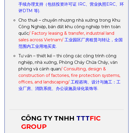
手续办理支持（包括投资许可证 IRC、营业执照ERC、环
评DTM 等).
Cho thuê – chuyển nhượng nhà xưởng trong Khu
Công Nghiệp, bán đất khu công nghiệp trên toàn
quốc
/ Factory leasing & transfer, industrial land
sales across Vietnam/
工业园区厂房租赁与转让，全国
范围内工业用地买卖.
Tư vấn – thiết kế – thi công các công trình công
nghiệp, nhà xưởng, Phòng Cháy Chữa Cháy, văn
phòng và cảnh quan
/ Consulting, design &
construction of factories, fire protection systems,
offices, and landscaping/
工程咨询、设计与施工：工
业厂房、消防系统、办公设施及绿化装饰等.
CÔNG TY TNHH
TTT
FIC
GROUP