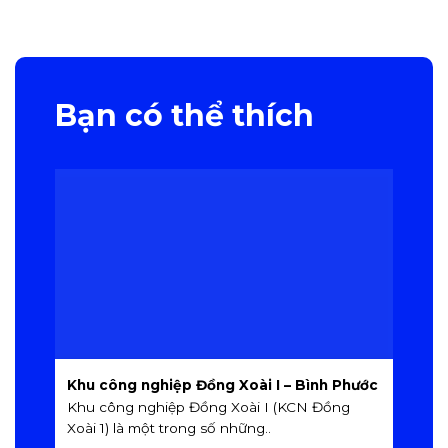
Bạn có thể thích
Khu công nghiệp Đồng Xoài I – Bình Phước
K
B
Khu công nghiệp Đồng Xoài I (KCN Đồng
K
Xoài 1) là một trong số những..
Đ