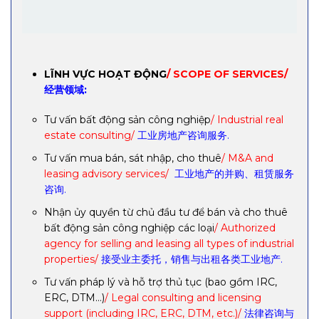
LĨNH VỰC HOẠT ĐỘNG
/ SCOPE OF SERVICES/
经营领域:
Tư vấn bất động sản công nghiệp
/ Industrial real
estate consulting/
工业房地产咨询服务.
Tư vấn mua bán, sát nhập, cho thuê
/ M&A and
leasing advisory services/
工业地产的并购、租赁服务
咨询.
Nhận ủy quyền từ chủ đầu tư để bán và cho thuê
bất động sản công nghiệp các loại
/ Authorized
agency for selling and leasing all types of industrial
properties/
接受业主委托，销售与出租各类工业地产.
Tư vấn pháp lý và hỗ trợ thủ tục (bao gồm IRC,
ERC, DTM…)
/ Legal consulting and licensing
support (including IRC, ERC, DTM, etc.)/
法律咨询与